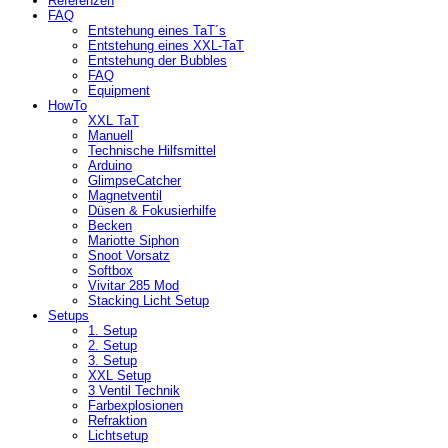
Referenzen
FAQ
Entstehung eines TaT´s
Entstehung eines XXL-TaT
Entstehung der Bubbles
FAQ
Equipment
HowTo
XXL TaT
Manuell
Technische Hilfsmittel
Arduino
GlimpseCatcher
Magnetventil
Düsen & Fokusierhilfe
Becken
Mariotte Siphon
Snoot Vorsatz
Softbox
Vivitar 285 Mod
Stacking Licht Setup
Setups
1. Setup
2. Setup
3. Setup
XXL Setup
3 Ventil Technik
Farbexplosionen
Refraktion
Lichtsetup