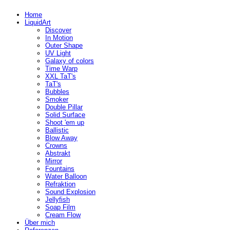
Home
LiquidArt
Discover
In Motion
Outer Shape
UV Light
Galaxy of colors
Time Warp
XXL TaT's
TaT's
Bubbles
Smoker
Double Pillar
Solid Surface
Shoot 'em up
Ballistic
Blow Away
Crowns
Abstrakt
Mirror
Fountains
Water Balloon
Refraktion
Sound Explosion
Jellyfish
Soap Film
Cream Flow
Über mich